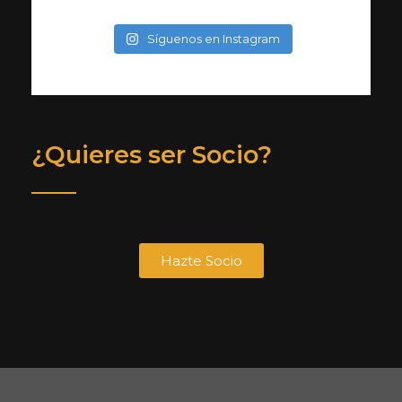
Síguenos en Instagram
¿Quieres ser Socio?
Hazte Socio