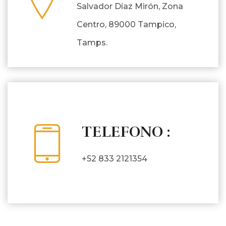
Salvador Díaz Mirón, Zona
Centro, 89000 Tampico,
Tamps.
TELEFONO :
+52 833 2121354