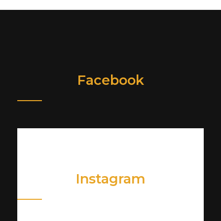
Facebook
Instagram